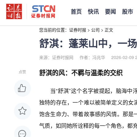
首页
快讯
要闻
股市
您当前的位置：
证券时报
>
公司
>
正文
舒淇：蓬莱山中，一场
来源：证券时报网
作者：冯兆华
2026-02-09 
舒淇的风：不羁与温柔的交织
点赞
当“舒淇”这个名字被提起，脑海中
独特的存在，一个难以被简单定义的女
饱含生命力、带着故事感的风情。那是
气质，如同她所诠释的每一个角色，都