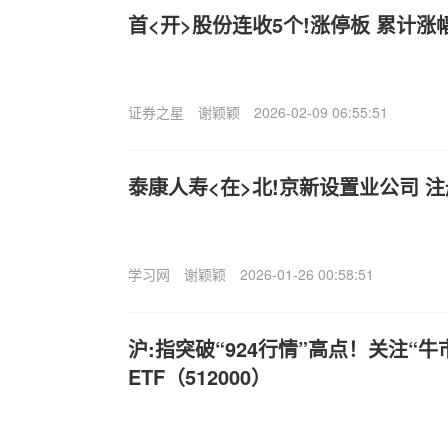
首<开>股份连收5个!涨停板 累计涨
证券之星
谢颖颖
2026-02-09 06:55:51
泰康人寿<在>北!京新设置业公司 
学习网
谢颖颖
2026-01-26 00:58:51
沪:指突破“924行情”高点！关注“牛
ETF（512000）